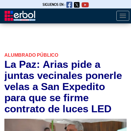
SIGUENOS EN :
Togg
Pasar
navi
al
contenido
principal
ALUMBRADO PÚBLICO
La Paz: Arias pide a
juntas vecinales ponerle
velas a San Expedito
para que se firme
contrato de luces LED