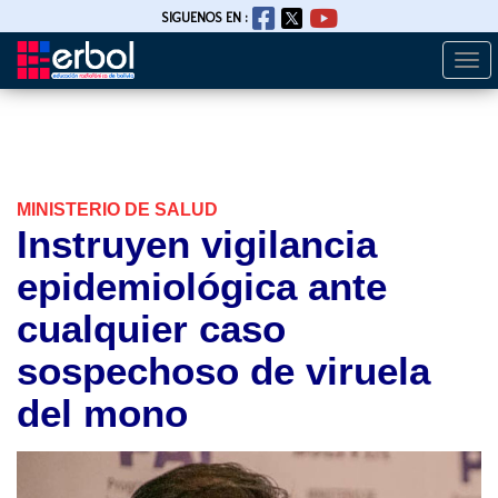
SIGUENOS EN :
Togg
Pasar
navi
al
contenido
principal
MINISTERIO DE SALUD
Instruyen vigilancia
epidemiológica ante
cualquier caso
sospechoso de viruela
del mono