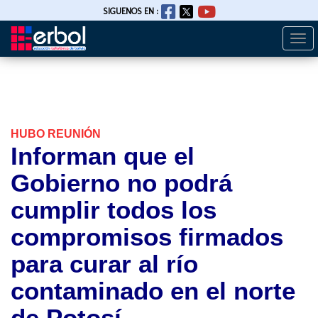
SIGUENOS EN :
Togg
Pasar
navi
al
contenido
principal
HUBO REUNIÓN
Informan que el
Gobierno no podrá
cumplir todos los
compromisos firmados
para curar al río
contaminado en el norte
de Potosí