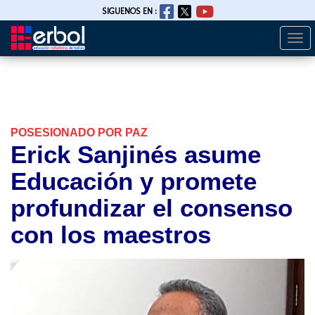
SIGUENOS EN :
Togg
Pasar
navi
al
contenido
principal
POSESIONADO POR PAZ
Erick Sanjinés asume
Educación y promete
profundizar el consenso
con los maestros