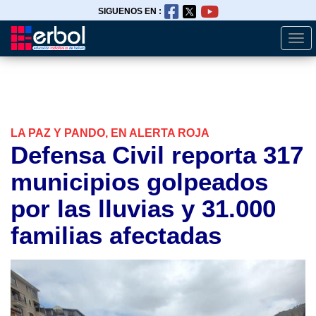
SIGUENOS EN :
Togg
Pasar
navi
al
contenido
principal
LA PAZ Y PANDO, EN ALERTA ROJA
Defensa Civil reporta 317
municipios golpeados
por las lluvias y 31.000
familias afectadas