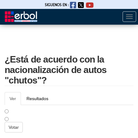
SIGUENOS EN :
Togg
Pasar
navi
al
contenido
principal
¿Está de acuerdo con la
nacionalización de autos
"chutos"?
Solapas
Ver
(solapa
Resultados
principales
activa)
SÍ ESTOY DE ACUERDO
NO ESTOY DE ACUERDO
Opciones
Votar