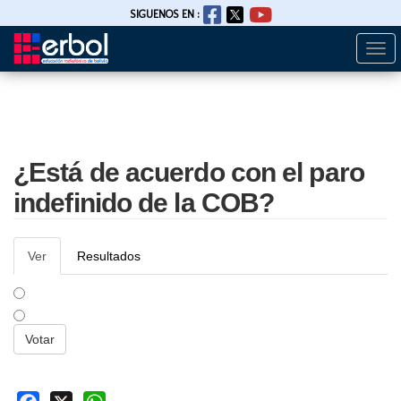
SIGUENOS EN :
Togg
Pasar
navi
al
contenido
principal
¿Está de acuerdo con el paro
indefinido de la COB?
Solapas
Ver
(solapa
Resultados
principales
activa)
SÍ ESTOY DE ACUERDO
NO ESTOY DE ACUERDO
Opciones
Votar