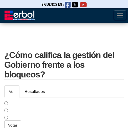
SIGUENOS EN :
Togg
Pasar
navi
al
contenido
principal
¿Cómo califica la gestión del
Gobierno frente a los
bloqueos?
Solapas
Ver
(solapa
Resultados
principales
activa)
BUENA
REGULAR
MALA
Opciones
Votar