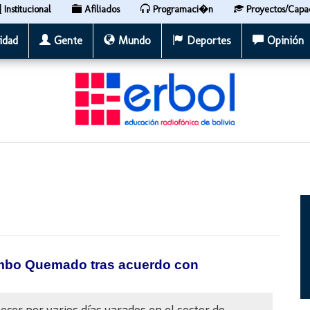
Institucional
Afiliados
Programaci�n
Proyectos/Capa
idad
Gente
Mundo
Deportes
Opinión
ambo Quemado tras acuerdo con
cer por varios días varados en el sector de