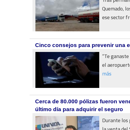
Quemado, los
ese sector fr
Cinco consejos para prevenir una e
“Te ganaste
el aeropuerto
más
Cerca de 80.000 pólizas fueron vend
último día para adquirir el seguro
Durante los 
la venta del