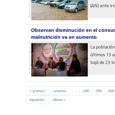
(AN) ante irr
Observan disminución en el consumo
malnutrición va en aumento
La población
últimos 13 a
bajó de 23 kil
« primero
‹ anterior
…
298
299
300
siguiente ›
última »