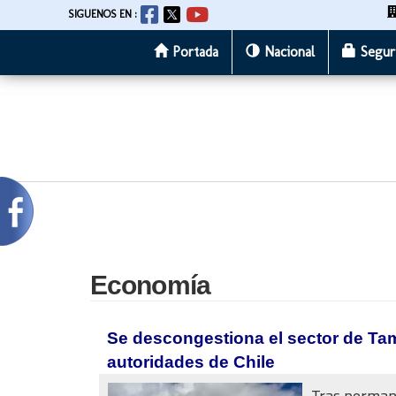
SIGUENOS EN :
Portada
Nacional
Segur
Pasar
al
contenido
principal
Economía
Se descongestiona el sector de T
autoridades de Chile
Tras permane