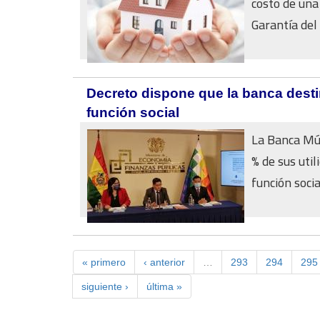
costo de una
Garantía del 
Decreto dispone que la banca destin
función social
La Banca Múl
% de sus uti
función social
« primero
‹ anterior
…
293
294
295
siguiente ›
última »