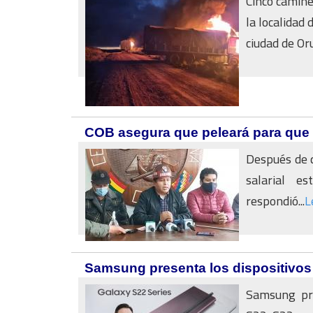
Cinco camin
la localidad
ciudad de Orur
COB asegura que peleará para que 
Después de q
salarial e
respondió...
L
Samsung presenta los dispositivos 
Samsung pre