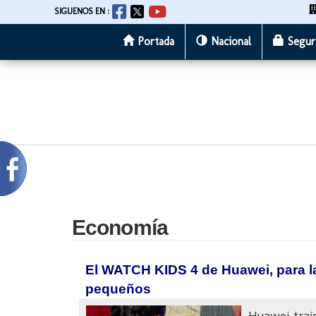
SIGUENOS EN :
Portada
Nacional
Segur
Pasar
al
contenido
principal
Economía
El WATCH KIDS 4 de Huawei, para la
pequeños
Huawei traj