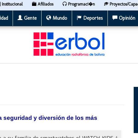
Institucional
Afiliados
Programaci�n
Proyectos/Capa
idad
Gente
Mundo
Deportes
Opinión
 seguridad y diversión de los más
o a su familia de smartwatches el WATCH KIDS 4