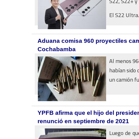
S22, S22+ y 
El S22 Ultra..
Aduana comisa 960 proyectiles ca
Cochabamba
Al menos 960
habían sido 
un camión fu
YPFB afirma que el hijo del presid
renunció en septiembre de 2021
Luego de que