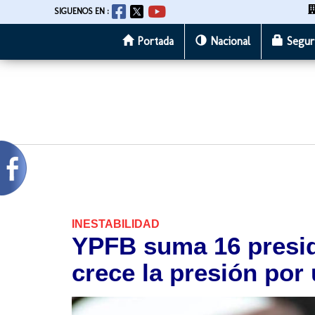
SIGUENOS EN :
Portada
Nacional
Segur
Pasar
al
contenido
principal
INESTABILIDAD
YPFB suma 16 presid
crece la presión por