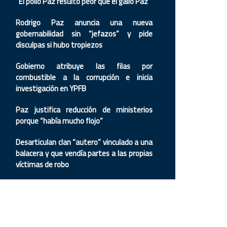
“El pollo Paz resultó peor que el gallo Paz”
Rodrigo Paz anuncia una nueva
gobernabilidad sin “jefazos” y pide
disculpas si hubo tropiezos
Gobierno atribuye las filas por
combustible a la corrupción e inicia
investigación en YPFB
Paz justifica reducción de ministerios
porque “había mucho flojo”
Desarticulan clan “autero” vinculado a una
balacera y que vendía partes a las propias
víctimas de robo