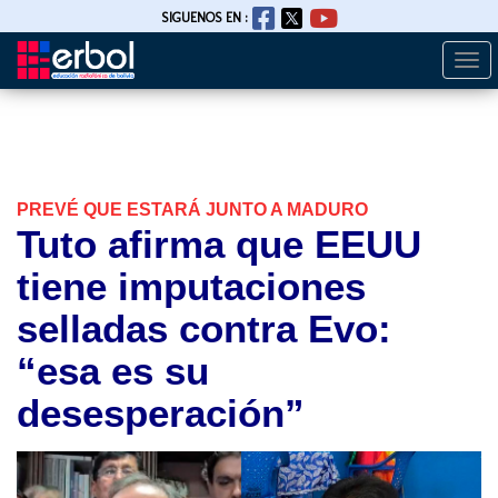
SIGUENOS EN :
Togg
Pasar
navi
al
contenido
principal
PREVÉ QUE ESTARÁ JUNTO A MADURO
Tuto afirma que EEUU
tiene imputaciones
selladas contra Evo:
“esa es su
desesperación”