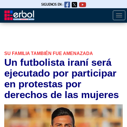
SIGUENOS EN :
Togg
Pasar
navi
al
contenido
principal
SU FAMILIA TAMBIÉN FUE AMENAZADA
Un futbolista iraní será
ejecutado por participar
en protestas por
derechos de las mujeres