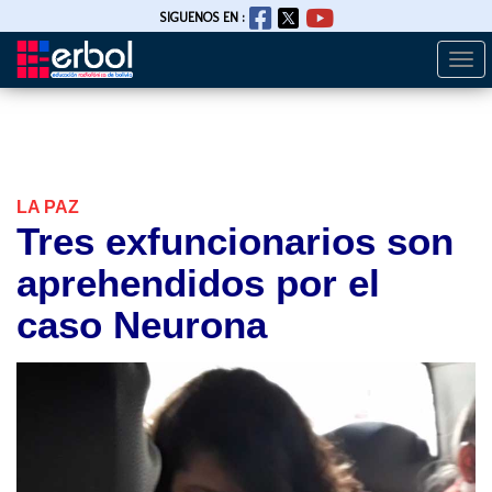
SIGUENOS EN :
Togg
Pasar
navi
al
contenido
principal
LA PAZ
Tres exfuncionarios son
aprehendidos por el
caso Neurona