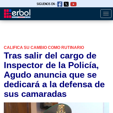
SIGUENOS EN :
Togg
Pasar
navi
al
contenido
principal
CALIFICA SU CAMBIO COMO RUTINARIO
Tras salir del cargo de
Inspector de la Policía,
Agudo anuncia que se
dedicará a la defensa de
sus camaradas