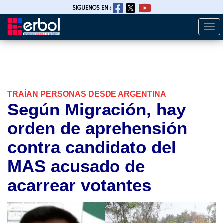
SIGUENOS EN :
Togg
Pasar
navi
al
contenido
principal
TRAÍAN PERSONAS DESDE ARGENTINA
Según Migración, hay
orden de aprehensión
contra candidato del
MAS acusado de
acarrear votantes