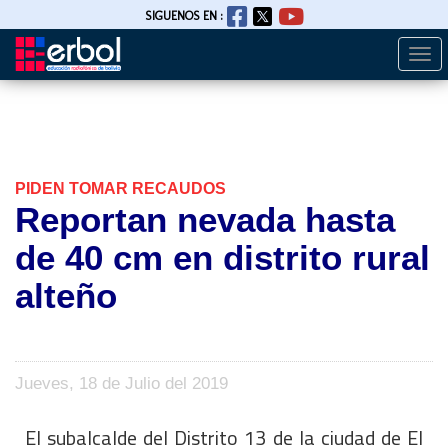
SIGUENOS EN :
Togg
Pasar
navi
al
contenido
principal
PIDEN TOMAR RECAUDOS
Reportan nevada hasta
de 40 cm en distrito rural
alteño
Jueves, 18 de Julio del 2019
El subalcalde del Distrito 13 de la ciudad de El