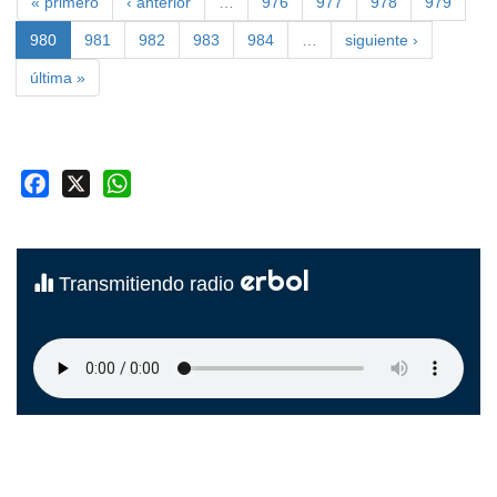
« primero
‹ anterior
…
976
977
978
979
980
981
982
983
984
…
siguiente ›
última »
Facebook
X
WhatsApp
erbol
Transmitiendo radio