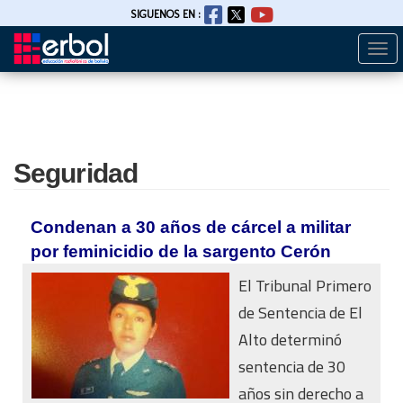
SIGUENOS EN :
Togg
Pasar
navi
al
contenido
principal
Seguridad
Condenan a 30 años de cárcel a militar
por feminicidio de la sargento Cerón
El Tribunal Primero
de Sentencia de El
Alto determinó
sentencia de 30
años sin derecho a