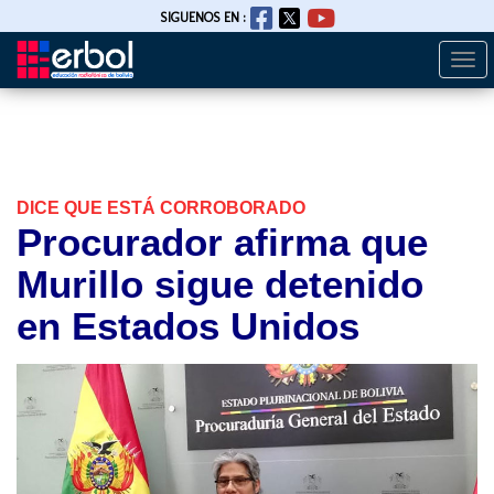
SIGUENOS EN :
Togg
Pasar
navi
al
contenido
principal
DICE QUE ESTÁ CORROBORADO
Procurador afirma que
Murillo sigue detenido
en Estados Unidos