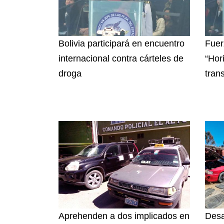
Bolivia participará en encuentro
Fuer
internacional contra cárteles de
“Hor
droga
tran
Aprehenden a dos implicados en
Desa