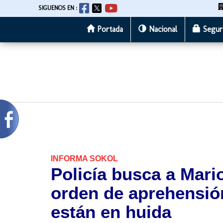
SIGUENOS EN :
Portada
Nacional
Segur
Pasar
al
contenido
principal
INFORMA SOKOL
Policía busca a Mari
orden de aprehensió
están en huida