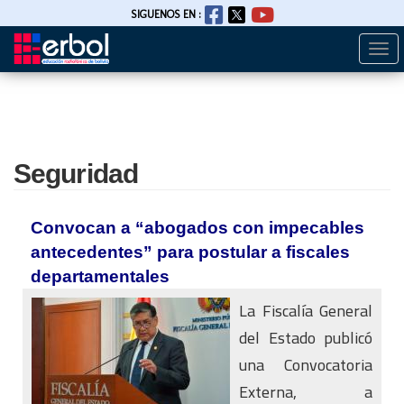
SIGUENOS EN :
Togg
Pasar
navi
al
contenido
principal
Seguridad
Convocan a “abogados con impecables
antecedentes” para postular a fiscales
departamentales
La Fiscalía General
del Estado publicó
una Convocatoria
Externa, a