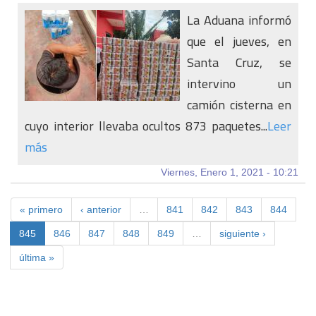
La Aduana informó
que el jueves, en
Santa Cruz, se
intervino un
camión cisterna en
cuyo interior llevaba ocultos 873 paquetes...
Leer
más
Viernes, Enero 1, 2021 - 10:21
« primero
‹ anterior
…
841
842
843
844
845
846
847
848
849
…
siguiente ›
última »