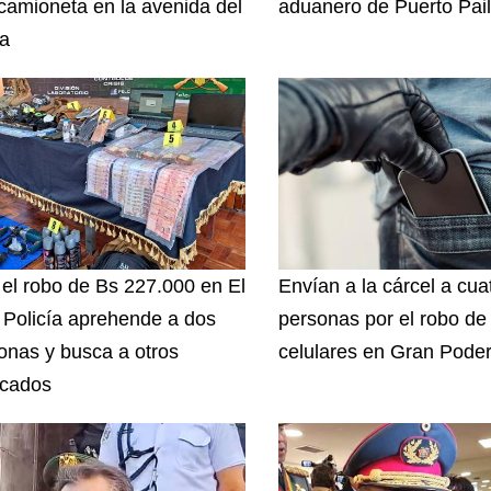
camioneta en la avenida del
aduanero de Puerto Pai
a
 el robo de Bs 227.000 en El
Envían a la cárcel a cua
, Policía aprehende a dos
personas por el robo de
onas y busca a otros
celulares en Gran Pode
icados