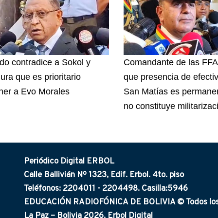
do contradice a Sokol y
Comandante de las FFA
ura que es prioritario
que presencia de efecti
ner a Evo Morales
San Matías es permanen
no constituye militarizac
Periódico Digital ERBOL
Calle Ballivián Nº 1323, Edif. Erbol. 4to. piso
Teléfonos: 2204011 - 2204498. Casilla:5946
EDUCACIÓN RADIOFÓNICA DE BOLIVIA © Todos los 
La Paz – Bolivia 2026. Erbol Digital