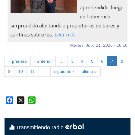
aprehendido, luego
de haber sido
sorprendido alertando a propietarios de bares y
cantinas sobre los...
Leer más
Martes, Julio 21, 2026 - 18:10
« primero
‹ anterior
…
3
4
5
6
7
8
9
10
11
…
siguiente ›
última »
Facebook
X
WhatsApp
erbol
Transmitiendo radio