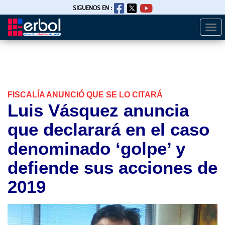
SIGUENOS EN :
Togg
Pasar
navi
al
contenido
principal
FISCALÍA ANUNCIÓ QUE SE LO CITARÁ
Luis Vásquez anuncia
que declarará en el caso
denominado ‘golpe’ y
defiende sus acciones de
2019