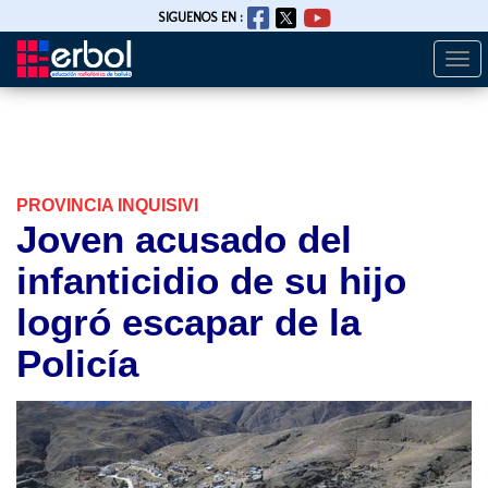
SIGUENOS EN :
Togg
Pasar
navi
al
contenido
principal
PROVINCIA INQUISIVI
Joven acusado del
infanticidio de su hijo
logró escapar de la
Policía