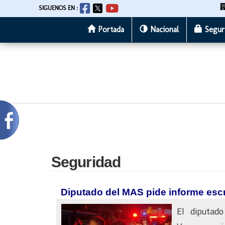
SIGUENOS EN :
Portada
Nacional
Segur
Pasar
al
contenido
principal
Seguridad
Diputado del MAS pide informe escri
El diputad