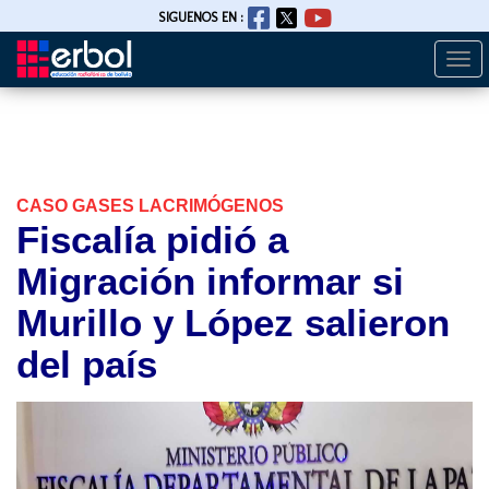
SIGUENOS EN :
Togg
Pasar
navi
al
contenido
principal
CASO GASES LACRIMÓGENOS
Fiscalía pidió a
Migración informar si
Murillo y López salieron
del país