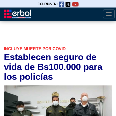
SIGUENOS EN :
Togg
Pasar
navi
al
contenido
principal
INCLUYE MUERTE POR COVID
Establecen seguro de
vida de Bs100.000 para
los policías