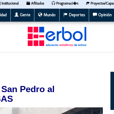
Institucional
Afiliados
Programaci�n
Proyectos/Capa
idad
Gente
Mundo
Deportes
Opinión
e San Pedro al
SAS