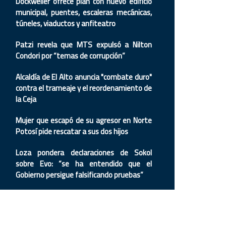
Dockweiler ofrece plan con nuevo edificio
municipal, puentes, escaleras mecánicas,
túneles, viaductos y anfiteatro
Patzi revela que MTS expulsó a Nilton
Condori por “temas de corrupción”
Alcaldía de El Alto anuncia "combate duro"
contra el trameaje y el reordenamiento de
la Ceja
Mujer que escapó de su agresor en Norte
Potosí pide rescatar a sus dos hijos
Loza pondera declaraciones de Sokol
sobre Evo: “se ha entendido que el
Gobierno persigue falsificando pruebas”