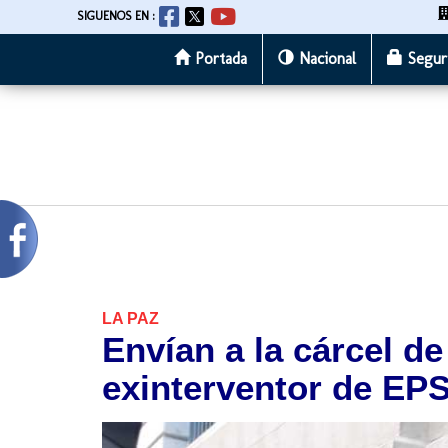
SIGUENOS EN :
Portada
Nacional
Segur
Pasar
al
contenido
principal
LA PAZ
Envían a la cárcel d
exinterventor de EP