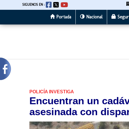
SIGUENOS EN :
Portada
Nacional
Segur
Pasar
al
contenido
principal
POLICÍA INVESTIGA
Encuentran un cadáv
asesinada con dispar