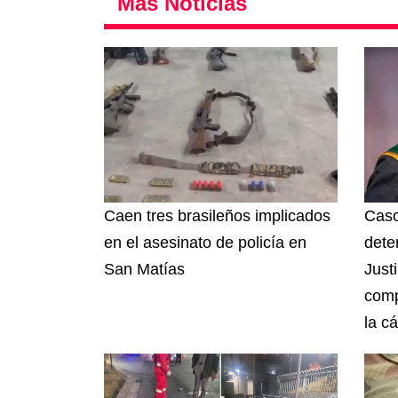
Más Noticias
Caen tres brasileños implicados
Caso
en el asesinato de policía en
dete
San Matías
Just
comp
la cá