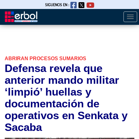
SIGUENOS EN :
Togg
Pasar
navi
al
contenido
principal
ABRIRAN PROCESOS SUMARIOS
Defensa revela que
anterior mando militar
‘limpió’ huellas y
documentación de
operativos en Senkata y
Sacaba