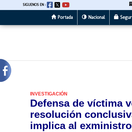
SIGUENOS EN :
Portada
Nacional
Segur
Pasar
al
contenido
principal
INVESTIGACIÓN
Defensa de víctima 
resolución conclusiv
implica al exministr