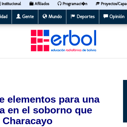
Institucional
Afiliados
Programaci�n
Proyectos/Capa
idad
Gente
Mundo
Deportes
Opinión
ve elementos para una
a en el soborno que
o Characayo