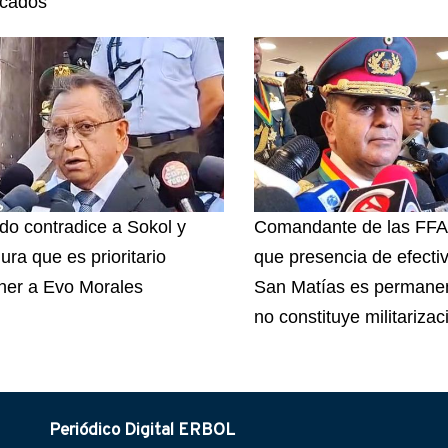
icados
do contradice a Sokol y
Comandante de las FFA
ura que es prioritario
que presencia de efecti
ner a Evo Morales
San Matías es permanen
no constituye militarizac
Periódico Digital ERBOL