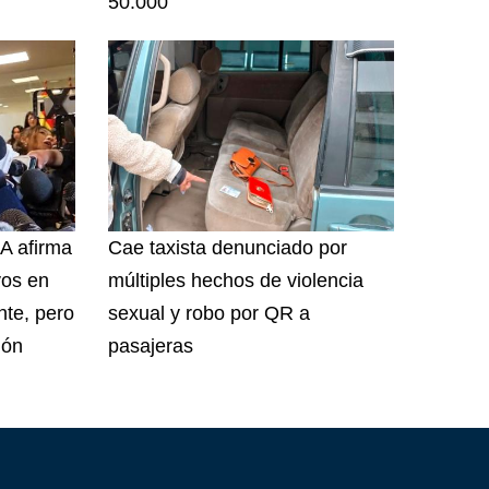
50.000
A afirma
Cae taxista denunciado por
vos en
múltiples hechos de violencia
te, pero
sexual y robo por QR a
ión
pasajeras