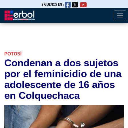
SIGUENOS EN :
Togg
Pasar
navi
al
contenido
principal
POTOSÍ
Condenan a dos sujetos
por el feminicidio de una
adolescente de 16 años
en Colquechaca