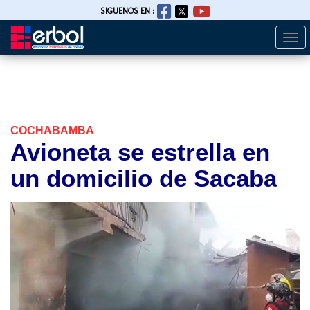
SIGUENOS EN :
Togg
Pasar
navi
al
contenido
principal
COCHABAMBA
Avioneta se estrella en
un domicilio de Sacaba