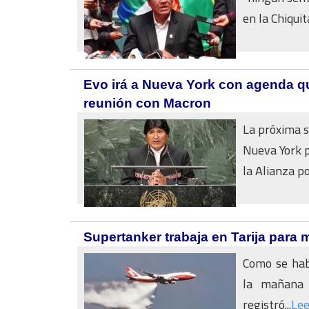
en la Chiquita
Evo irá a Nueva York con agenda qu
reunión con Macron
La próxima s
Nueva York p
la Alianza po
Supertanker trabaja en Tarija para m
Como se hab
la mañana 
registró...
Le