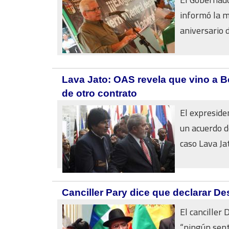
informó la m
aniversario d
Lava Jato: OAS revela que vino a B
de otro contrato
El expreside
un acuerdo de
caso Lava Jato
Canciller Pary dice que declarar De
El canciller
“ningún sent