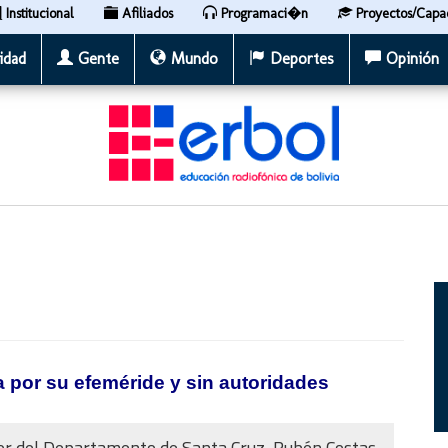
Institucional
Afiliados
Programaci�n
Proyectos/Capa
idad
Gente
Mundo
Deportes
Opinión
a por su efeméride y sin autoridades
or del Departamento de Santa Cruz, Rubén Costas