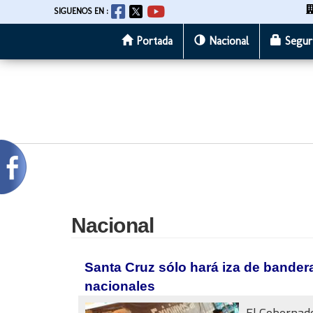
SIGUENOS EN :
Portada
Nacional
Segur
Pasar
al
contenido
principal
Nacional
Santa Cruz sólo hará iza de bander
nacionales
El Gobernad