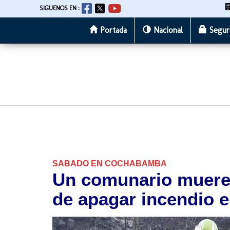
SIGUENOS EN :
Portada
Nacional
Segur
Pasar
al
contenido
principal
SABADO EN COCHABAMBA
Un comunario muere
de apagar incendio 