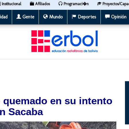
Institucional
Afiliados
Programaci�n
Proyectos/Capa
idad
Gente
Mundo
Deportes
Opinión
 quemado en su intento
en Sacaba