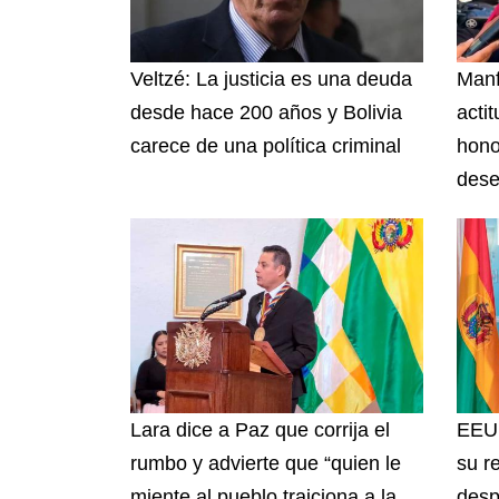
Veltzé: La justicia es una deuda
Manf
desde hace 200 años y Bolivia
acti
carece de una política criminal
hono
dese
Lara dice a Paz que corrija el
EEUU
rumbo y advierte que “quien le
su r
miente al pueblo traiciona a la
desp