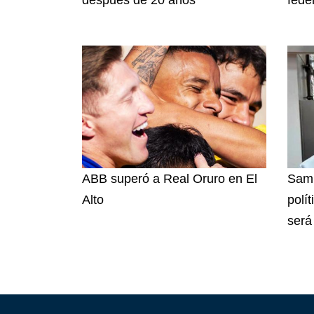
ABB superó a Real Oruro en El
Samu
Alto
polít
será