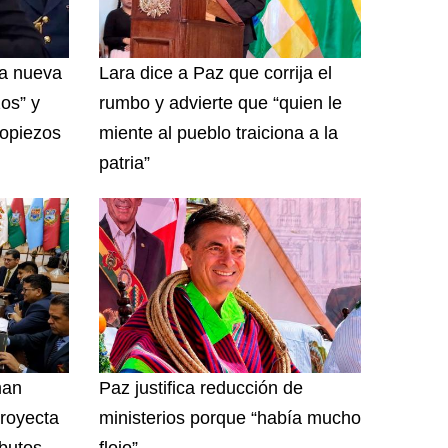
na nueva
Lara dice a Paz que corrija el
zos” y
rumbo y advierte que “quien le
ropiezos
miente al pueblo traiciona a la
patria”
man
Paz justifica reducción de
royecta
ministerios porque “había mucho
ibutos
flojo”