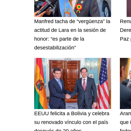
Manfred tacha de “vergüenza” la
Renu
actitud de Lara en la sesión de
Dere
honor: “es parte de la
Paz 
desestabilización”
EEUU felicita a Bolivia y celebra
Aram
su renovado vínculo con el país
que 
después de 20 años
fede