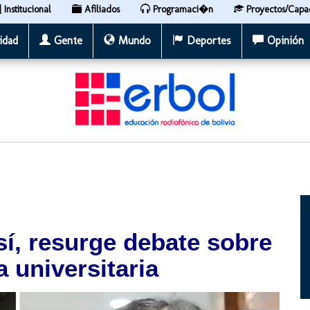
Institucional
Afiliados
Programaci�n
Proyectos/Capa
idad
Gente
Mundo
Deportes
Opinión
í, resurge debate sobre
a universitaria