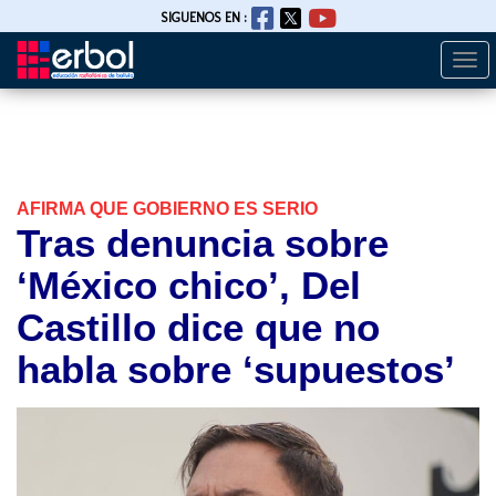
SIGUENOS EN :
Togg
Pasar
navi
al
contenido
principal
AFIRMA QUE GOBIERNO ES SERIO
Tras denuncia sobre
‘México chico’, Del
Castillo dice que no
habla sobre ‘supuestos’