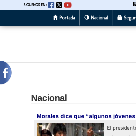
SIGUENOS EN :
Portada
Nacional
Segur
Pasar
al
contenido
principal
Nacional
Morales dice que “algunos jóvenes
El president