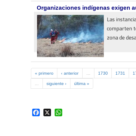
Organizaciones indígenas exigen au
Las instanci
comparten te
zona de desas
« primero
‹ anterior
…
1730
1731
1
…
siguiente ›
última »
Facebook
X
WhatsApp