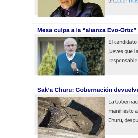
en...
Leer má
Mesa culpa a la “alianza Evo-Ortiz
El candidato
jueves que l
responsable d
Sak’a Churu: Gobernación devuelve 
La Gobernaci
manifiesto a
Churu, despué