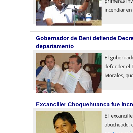
primeras inv
incendiar en l
Gobernador de Beni defiende Decre
departamento
El gobernador
defender el
Morales, que 
Excanciller Choquehuanca fue inc
El excancill
abucheado, d