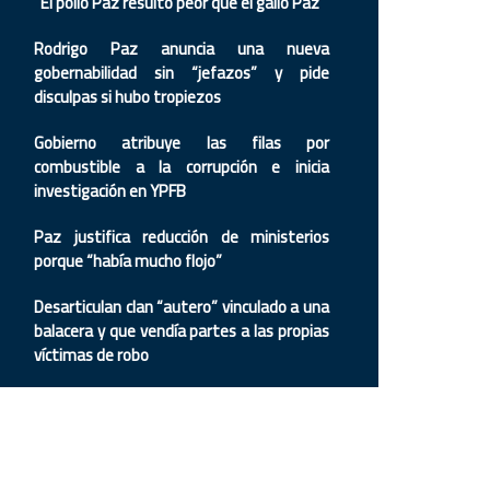
“El pollo Paz resultó peor que el gallo Paz”
Rodrigo Paz anuncia una nueva
gobernabilidad sin “jefazos” y pide
disculpas si hubo tropiezos
Gobierno atribuye las filas por
combustible a la corrupción e inicia
investigación en YPFB
Paz justifica reducción de ministerios
porque “había mucho flojo”
Desarticulan clan “autero” vinculado a una
balacera y que vendía partes a las propias
víctimas de robo