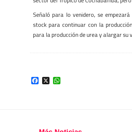
sector del Trópico de Cochabamba, pero 
Señaló para lo venidero, se empezará a
stock para continuar con la producció
para la producción de urea y alargar su vi
Facebook
X
WhatsApp
Más Noticias