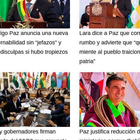
igo Paz anuncia una nueva
Lara dice a Paz que corr
rnabilidad sin “jefazos” y
rumbo y advierte que “q
 disculpas si hubo tropiezos
miente al pueblo traicion
patria”
y gobernadores firman
Paz justifica reducción 