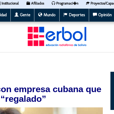
Institucional
Afiliados
Programaci�n
Proyectos/Capa
idad
Gente
Mundo
Deportes
Opinión
con empresa cubana que
o “regalado”