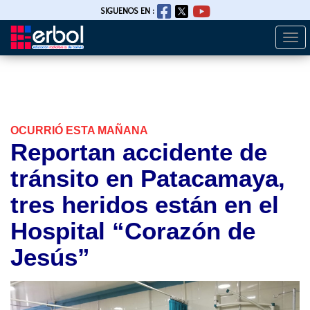
SIGUENOS EN :
Togg
Pasar
navi
al
contenido
principal
OCURRIÓ ESTA MAÑANA
Reportan accidente de
tránsito en Patacamaya,
tres heridos están en el
Hospital “Corazón de
Jesús”