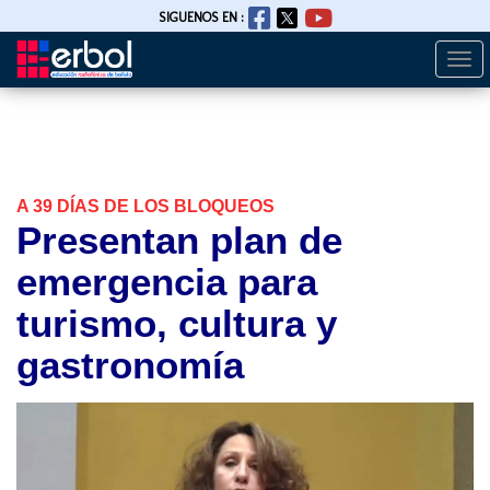
SIGUENOS EN :
Togg
Pasar
navi
al
contenido
principal
A 39 DÍAS DE LOS BLOQUEOS
Presentan plan de
emergencia para
turismo, cultura y
gastronomía