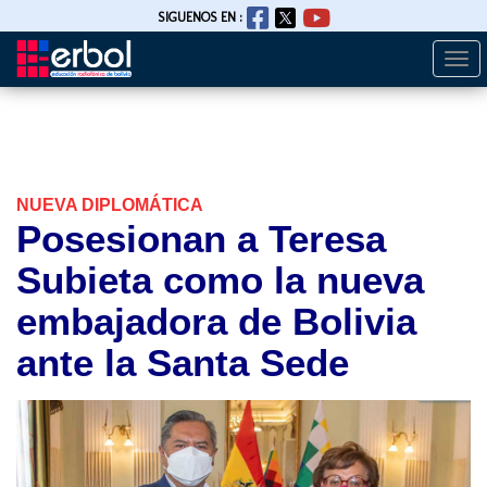
SIGUENOS EN :
Togg
Pasar
navi
al
contenido
principal
NUEVA DIPLOMÁTICA
Posesionan a Teresa
Subieta como la nueva
embajadora de Bolivia
ante la Santa Sede