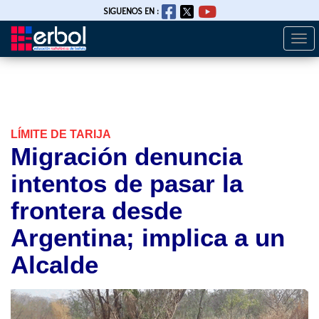
SIGUENOS EN :
Togg
Pasar
navi
al
contenido
principal
LÍMITE DE TARIJA
Migración denuncia
intentos de pasar la
frontera desde
Argentina; implica a un
Alcalde