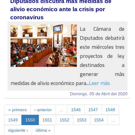
Diputados discutirá más medidas de
alivio económico ante la crisis por
coronavirus
La Cámara de
Diputados debatirá
este miércoles tres
proyectos de ley
destinados a
generar más
medidas de alivio económico para...
Leer más
Domingo, 05 de Abril del 2020
« primero
‹ anterior
…
1546
1547
1548
1549
1550
1551
1552
1553
1554
…
siguiente ›
última »