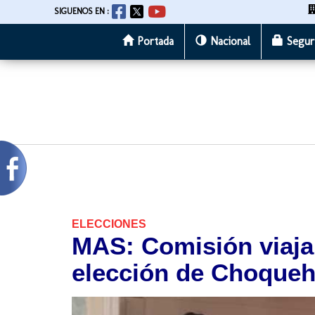
SIGUENOS EN :
Portada
Nacional
Segur
Pasar
al
contenido
principal
ELECCIONES
MAS: Comisión viaja
elección de Choque