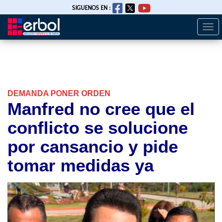
SIGUENOS EN :
Togg
Pasar
navi
al
contenido
principal
DEMANDA PONER ORDEN
Manfred no cree que el
conflicto se solucione
por cansancio y pide
tomar medidas ya