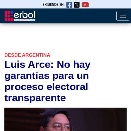
SIGUENOS EN :
Togg
Pasar
navi
al
contenido
principal
DESDE ARGENTINA
Luis Arce: No hay
garantías para un
proceso electoral
transparente