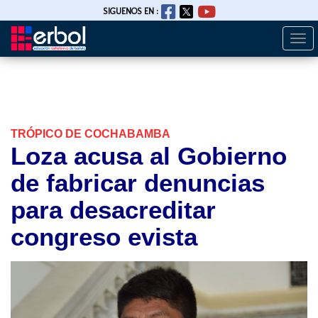
SIGUENOS EN :
Togg
Pasar
navi
al
contenido
principal
TRÓPICO DE COCHABAMBA
Loza acusa al Gobierno
de fabricar denuncias
para desacreditar
congreso evista