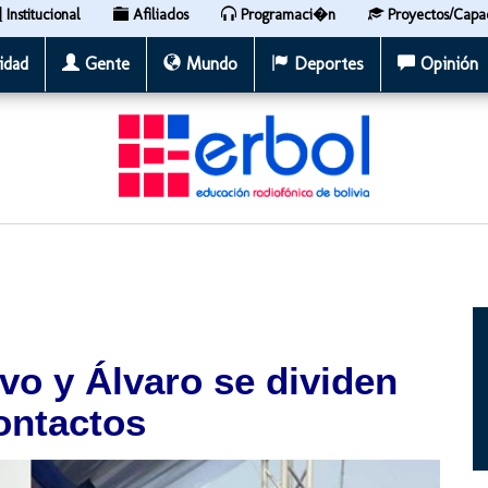
Institucional
Afiliados
Programaci�n
Proyectos/Capa
idad
Gente
Mundo
Deportes
Opinión
Evo y Álvaro se dividen
ontactos