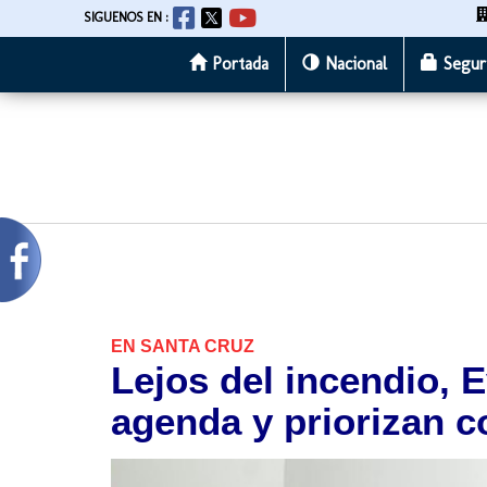
SIGUENOS EN :
Portada
Nacional
Segur
Pasar
al
contenido
principal
EN SANTA CRUZ
Lejos del incendio, 
agenda y priorizan c