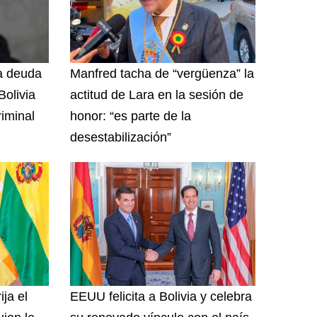
na deuda
Manfred tacha de “vergüenza” la
olivia
actitud de Lara en la sesión de
riminal
honor: “es parte de la
desestabilización”
ija el
EEUU felicita a Bolivia y celebra